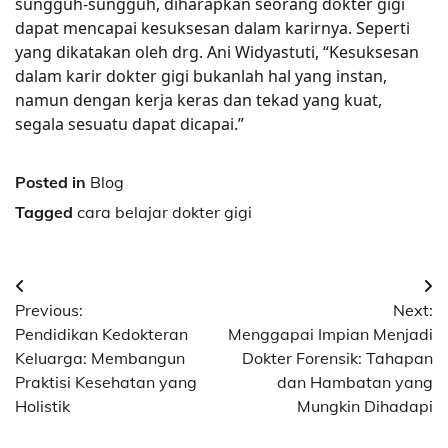
sungguh-sungguh, diharapkan seorang dokter gigi
dapat mencapai kesuksesan dalam karirnya. Seperti
yang dikatakan oleh drg. Ani Widyastuti, “Kesuksesan
dalam karir dokter gigi bukanlah hal yang instan,
namun dengan kerja keras dan tekad yang kuat,
segala sesuatu dapat dicapai.”
Posted in
Blog
Tagged
cara belajar dokter gigi
Post
Previous:
Next:
navigation
Pendidikan Kedokteran
Menggapai Impian Menjadi
Keluarga: Membangun
Dokter Forensik: Tahapan
Praktisi Kesehatan yang
dan Hambatan yang
Holistik
Mungkin Dihadapi