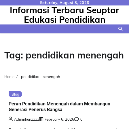
Skip
Saturday, August 8, 2026
Informasi Terbaru Seuptar
to
content
Edukasi Pendidikan
Tag:
pendidikan menengah
Home
pendidikan menengah
Blog
Peran Pendidikan Menengah dalam Membangun
Generasi Penerus Bangsa
Adminhunzzzz
February 6, 2026
0