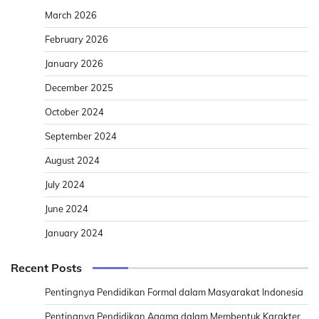
March 2026
February 2026
January 2026
December 2025
October 2024
September 2024
August 2024
July 2024
June 2024
January 2024
Recent Posts
Pentingnya Pendidikan Formal dalam Masyarakat Indonesia
Pentingnya Pendidikan Agama dalam Membentuk Karakter