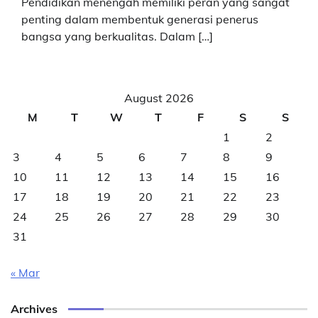
Pendidikan menengah memiliki peran yang sangat
penting dalam membentuk generasi penerus
bangsa yang berkualitas. Dalam […]
August 2026
M
T
W
T
F
S
S
1
2
3
4
5
6
7
8
9
10
11
12
13
14
15
16
17
18
19
20
21
22
23
24
25
26
27
28
29
30
31
« Mar
Archives