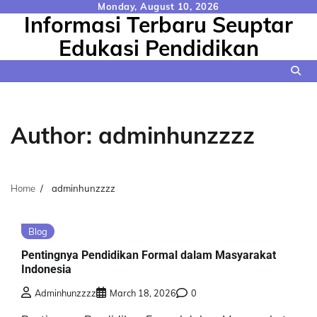
Skip
Monday, August 10, 2026
Informasi Terbaru Seuptar
to
content
Edukasi Pendidikan
Author:
adminhunzzzz
Home
adminhunzzzz
Blog
Pentingnya Pendidikan Formal dalam Masyarakat
Indonesia
Adminhunzzzz
March 18, 2026
0