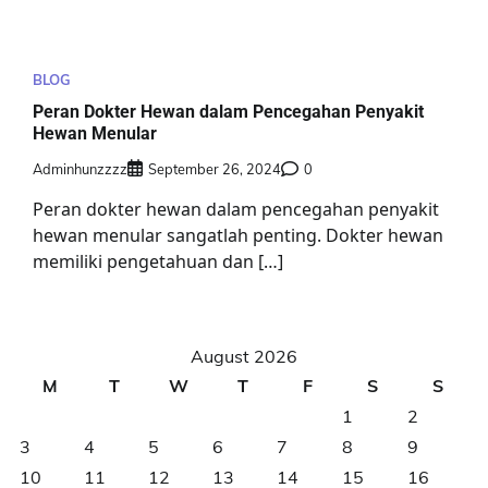
BLOG
Peran Dokter Hewan dalam Pencegahan Penyakit
Hewan Menular
Adminhunzzzz
September 26, 2024
0
Peran dokter hewan dalam pencegahan penyakit
hewan menular sangatlah penting. Dokter hewan
memiliki pengetahuan dan […]
August 2026
M
T
W
T
F
S
S
1
2
3
4
5
6
7
8
9
10
11
12
13
14
15
16