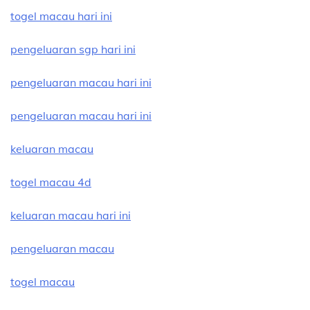
togel macau hari ini
pengeluaran sgp hari ini
pengeluaran macau hari ini
pengeluaran macau hari ini
keluaran macau
togel macau 4d
keluaran macau hari ini
pengeluaran macau
togel macau