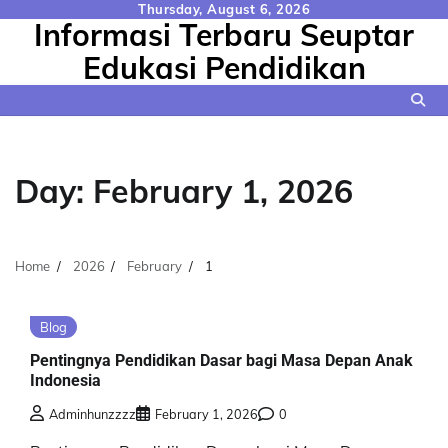
Skip
Thursday, August 6, 2026
Informasi Terbaru Seuptar
to
content
Edukasi Pendidikan
Day:
February 1, 2026
Home
2026
February
1
Blog
Pentingnya Pendidikan Dasar bagi Masa Depan Anak
Indonesia
Adminhunzzzz
February 1, 2026
0