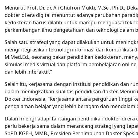
Menurut Prof. Dr. dr. Ali Ghufron Mukti, M.Sc., Ph.D., De
dokter di era digital menuntut adanya perubahan parad
kedokteran harus dilatih untuk mampu menguasai teknol
perkembangan ilmu pengetahuan dan teknologi dalam b
Salah satu strategi yang dapat dilakukan untuk meningka
mengintegrasikan teknologi informasi dan komunikasi da
M.Med.Ed., seorang pakar pendidikan kedokteran, men
simulasi medis virtual dan platform pembelajaran online
dan lebih interaktif.”
Selain itu, kerjasama dengan institusi pendidikan dan ru
dalam meningkatkan kualitas pendidikan dokter. Menurut Pr
Dokter Indonesia, “Kerjasama antara perguruan tinggi
pengalaman belajar yang lebih beragam dan mendalam b
Dalam menghadapi tantangan pendidikan dokter di era d
perlu bekerja sama dalam merancang strategi yang tepat. S
SpPD-KGEH, MMB., Presiden Perhimpunan Dokter Spesiali