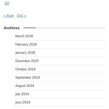
30
« Aug
Oct »
Archives
March 2026
February 2026
January 2026
December 2025
October 2024
September 2024
August 2024
July 2024
June 2024