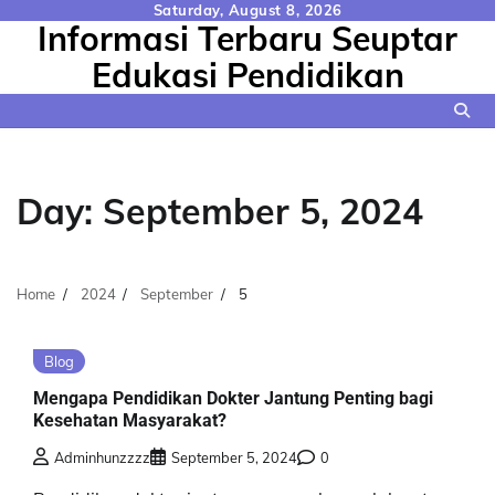
Skip
Saturday, August 8, 2026
Informasi Terbaru Seuptar
to
content
Edukasi Pendidikan
Day:
September 5, 2024
Home
2024
September
5
Blog
Mengapa Pendidikan Dokter Jantung Penting bagi
Kesehatan Masyarakat?
Adminhunzzzz
September 5, 2024
0