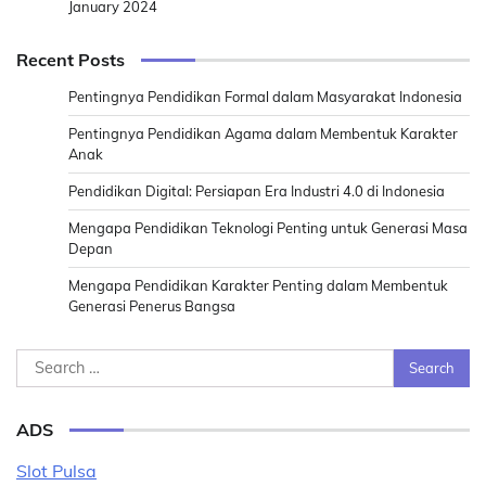
January 2024
Recent Posts
Pentingnya Pendidikan Formal dalam Masyarakat Indonesia
Pentingnya Pendidikan Agama dalam Membentuk Karakter
Anak
Pendidikan Digital: Persiapan Era Industri 4.0 di Indonesia
Mengapa Pendidikan Teknologi Penting untuk Generasi Masa
Depan
Mengapa Pendidikan Karakter Penting dalam Membentuk
Generasi Penerus Bangsa
Search
for:
ADS
Slot Pulsa