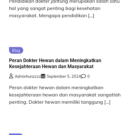
Pendidikan dokter jantung merupakan salah satu
hal yang sangat penting bagi kesehatan
masyarakat. Mengapa pendidikan […]
Blog
Peran Dokter Hewan dalam Meningkatkan
Kesejahteraan Hewan dan Masyarakat
Adminhunzzzz
September 5, 2024
0
Peran dokter hewan dalam meningkatkan
kesejahteraan hewan dan masyarakat sangatlah
penting. Dokter hewan memiliki tanggung […]