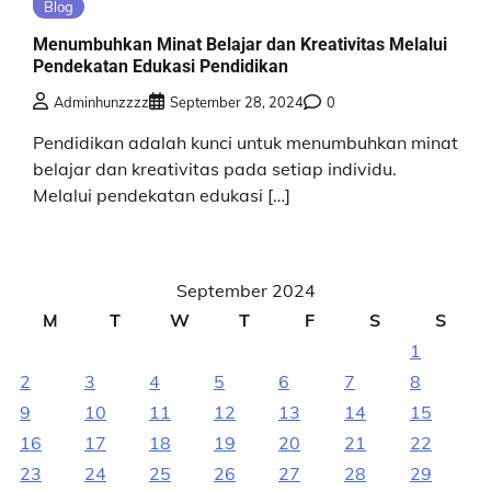
Blog
Menumbuhkan Minat Belajar dan Kreativitas Melalui
Pendekatan Edukasi Pendidikan
Adminhunzzzz
September 28, 2024
0
Pendidikan adalah kunci untuk menumbuhkan minat
belajar dan kreativitas pada setiap individu.
Melalui pendekatan edukasi […]
September 2024
M
T
W
T
F
S
S
1
2
3
4
5
6
7
8
9
10
11
12
13
14
15
16
17
18
19
20
21
22
23
24
25
26
27
28
29