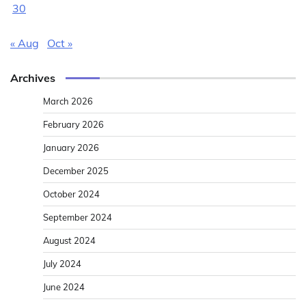
30
« Aug
Oct »
Archives
March 2026
February 2026
January 2026
December 2025
October 2024
September 2024
August 2024
July 2024
June 2024