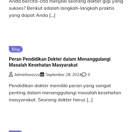
Anda bercita-cita menjadi seorang dokter gigi yang
sukses? Berikut adalah langkah-langkah praktis
yang dapat Anda […]
Blog
Peran Pendidikan Dokter dalam Menanggulangi
Masalah Kesehatan Masyarakat
Adminhunzzzz
September 28, 2024
0
Pendidikan dokter memiliki peran yang sangat
penting dalam menanggulangi masalah kesehatan
masyarakat. Seorang dokter harus […]