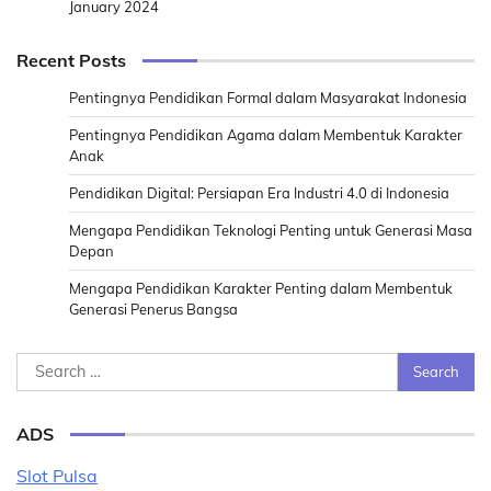
January 2024
Recent Posts
Pentingnya Pendidikan Formal dalam Masyarakat Indonesia
Pentingnya Pendidikan Agama dalam Membentuk Karakter
Anak
Pendidikan Digital: Persiapan Era Industri 4.0 di Indonesia
Mengapa Pendidikan Teknologi Penting untuk Generasi Masa
Depan
Mengapa Pendidikan Karakter Penting dalam Membentuk
Generasi Penerus Bangsa
Search
for:
ADS
Slot Pulsa