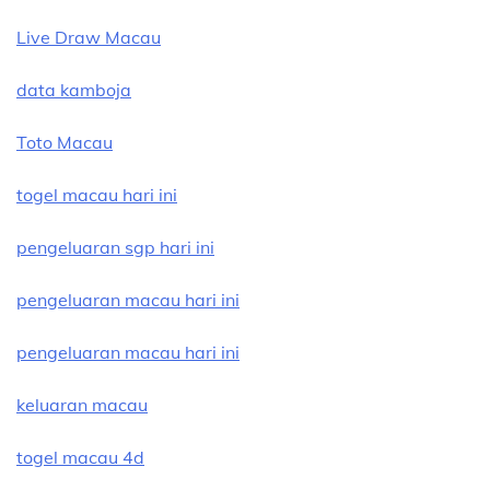
Live Draw Macau
data kamboja
Toto Macau
togel macau hari ini
pengeluaran sgp hari ini
pengeluaran macau hari ini
pengeluaran macau hari ini
keluaran macau
togel macau 4d