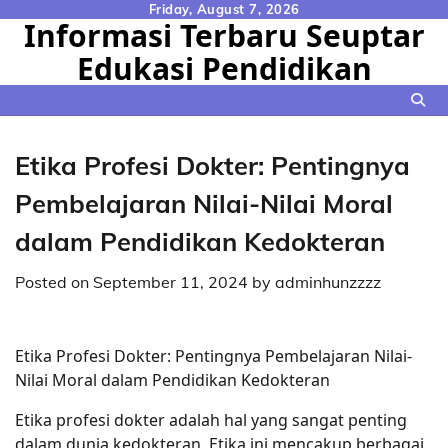
Skip
Friday, August 7, 2026
Informasi Terbaru Seuptar
to
Edukasi Pendidikan
content
Etika Profesi Dokter: Pentingnya
Pembelajaran Nilai-Nilai Moral
dalam Pendidikan Kedokteran
Posted on
September 11, 2024
by
adminhunzzzz
Etika Profesi Dokter: Pentingnya Pembelajaran Nilai-
Nilai Moral dalam Pendidikan Kedokteran
Etika profesi dokter adalah hal yang sangat penting
dalam dunia kedokteran. Etika ini mencakup berbagai