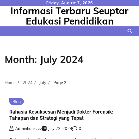
Skip
Friday, August 7, 2026
Informasi Terbaru Seuptar
to
content
Edukasi Pendidikan
Month:
July 2024
Home
2024
July
Page 2
Blog
Rahasia Kesuksesan Menjadi Dokter Forensik:
Tahapan dan Strategi yang Tepat
Adminhunzzzz
July 22, 2024
0