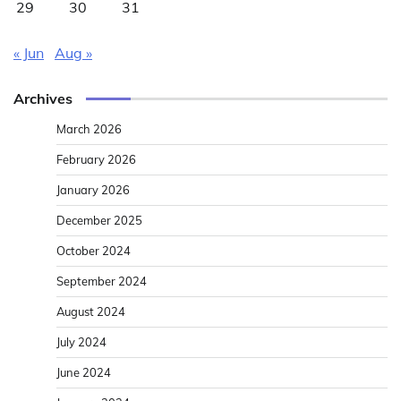
29
30
31
« Jun
Aug »
Archives
March 2026
February 2026
January 2026
December 2025
October 2024
September 2024
August 2024
July 2024
June 2024