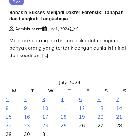
Blog
Rahasia Sukses Menjadi Dokter Forensik: Tahapan
dan Langkah-Langkahnya
Adminhunzzzz
July 1, 2024
0
Menjadi seorang dokter forensik adalah impian
banyak orang yang tertarik dengan dunia kriminal
dan keadilan. […]
July 2024
M
T
W
T
F
S
S
1
2
3
4
5
6
7
8
9
10
11
12
13
14
15
16
17
18
19
20
21
22
23
24
25
26
27
28
29
30
31