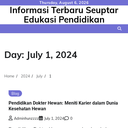
Skip
Thursday, August 6, 2026
Informasi Terbaru Seuptar
to
content
Edukasi Pendidikan
Day:
July 1, 2024
Home
2024
July
1
Blog
Pendidikan Dokter Hewan: Meniti Karier dalam Dunia
Kesehatan Hewan
Adminhunzzzz
July 1, 2024
0