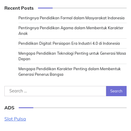
Recent Posts
Pentingnya Pendidikan Formal dalam Masyarakat Indonesia
Pentingnya Pendidikan Agama dalam Membentuk Karakter
Anak
Pendidikan Digital: Persiapan Era Industri 4.0 di Indonesia
Mengapa Pendidikan Teknologi Penting untuk Generasi Masa
Depan
Mengapa Pendidikan Karakter Penting dalam Membentuk
Generasi Penerus Bangsa
Search
for:
ADS
Slot Pulsa