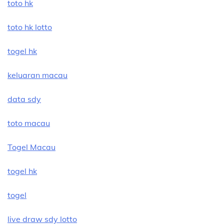
toto hk
toto hk lotto
togel hk
keluaran macau
data sdy
toto macau
Togel Macau
togel hk
togel
live draw sdy lotto