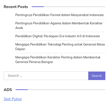
Recent Posts
Pentingnya Pendidikan Formal dalam Masyarakat Indonesia
Pentingnya Pendidikan Agama dalam Membentuk Karakter
Anak
Pendidikan Digital: Persiapan Era Industri 4.0 di Indonesia
Mengapa Pendidikan Teknologi Penting untuk Generasi Masa
Depan
Mengapa Pendidikan Karakter Penting dalam Membentuk
Generasi Penerus Bangsa
Search
for:
ADS
Slot Pulsa