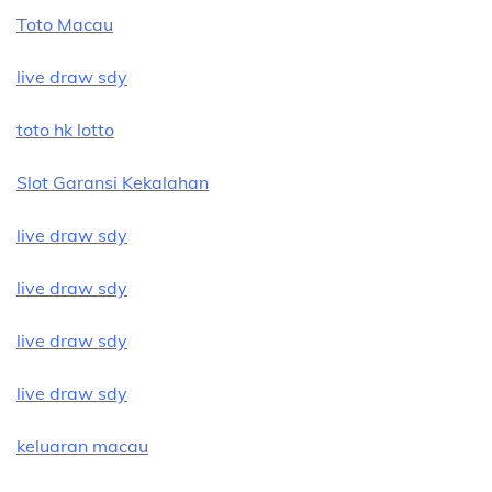
Toto Macau
live draw sdy
toto hk lotto
Slot Garansi Kekalahan
live draw sdy
live draw sdy
live draw sdy
live draw sdy
keluaran macau