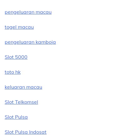
pengeluaran macau
togel macau
pengeluaran kamboja
Slot 5000
toto hk
keluaran macau
Slot Telkomsel
Slot Pulsa
Slot Pulsa Indosat